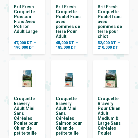
Brit Fresh
Brit Fresh
Brit Fresh
Croquette
Croquette
Croquette
Poisson
Poulet Frais
Poulet frais
Frais Avec
avec
avec
Potiron
pommes de
pommes de
Adult Large
terre Pour
terre pour
Adult
chiot
47,000
DT
–
45,000
DT
–
52,000
DT
–
Plage
Plage
Plage
190,000
DT
185,000
DT
210,000
DT
de
de
de
prix :
prix :
prix :
47,000 DT
45,000 DT
52,000 DT
à
à
à
190,000 DT
185,000 DT
210,000 DT
Croquette
Croquette
Croquette
Bravery
Bravery
Bravery
Adult Mini
Adult Mini
Pour Chien
Sans
Sans
Adult
Céréales
Céréales
Medium &
Poulet pour
Salmon pour
Large Sans
Chien de
Chien de
Céréales
petite taille
petite taille
Poulet