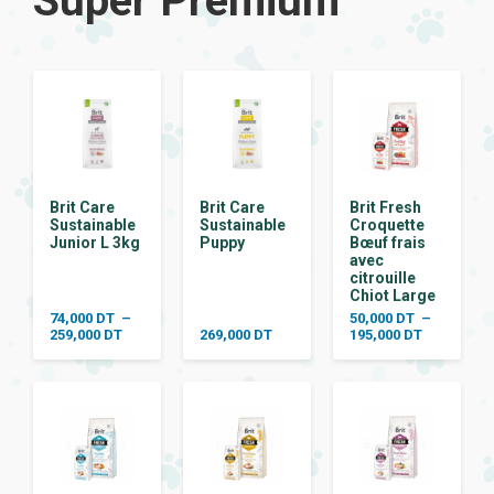
Super Premium
Brit Care
Brit Care
Brit Fresh
Sustainable
Sustainable
Croquette
Junior L 3kg
Puppy
Bœuf frais
avec
citrouille
Chiot Large
74,000
DT
–
50,000
DT
–
Plage
Plage
259,000
DT
269,000
DT
195,000
DT
de
de
prix :
prix :
74,000 DT
50,000 DT
à
à
259,000 DT
195,000 DT