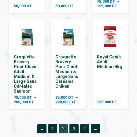
78,000
DT
–
Plage
50,000
DT
50,000
DT
195,000
DT
de
prix :
78,000 DT
à
195,000 DT
Croquette
Croquette
Royal Canin
Bravery
Bravery
Adult
Pour Chien
Pour Chiot
Medium 4kg
Adult
Medium &
Medium &
Large Sans
Large Sans
Céréales
Céréales
Chiken
Saumon
78,000
DT
–
85,000
DT
–
Plage
Plage
200,000
DT
220,000
DT
125,000
DT
de
de
prix :
prix :
78,000 DT
85,000 DT
à
à
200,000 DT
220,000 DT
←
1
2
3
4
→