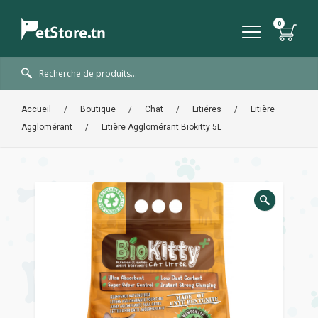
Accueil
/
Boutique
/
Chat
/
Litiéres
/
Litière
Agglomérant
/
Litière Agglomérant Biokitty 5L
🔍