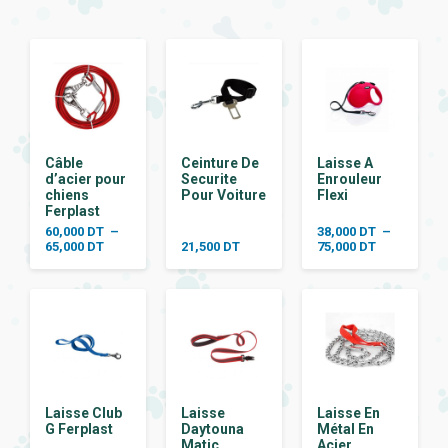
Câble
Ceinture De
Laisse A
d’acier pour
Securite
Enrouleur
chiens
Pour Voiture
Flexi
Ferplast
60,000
DT
–
38,000
DT
–
Plage
Plage
65,000
DT
21,500
DT
75,000
DT
de
de
prix :
prix :
60,000 DT
38,000 DT
à
à
65,000 DT
75,000 DT
Laisse Club
Laisse
Laisse En
G Ferplast
Daytouna
Métal En
Matic
Acier