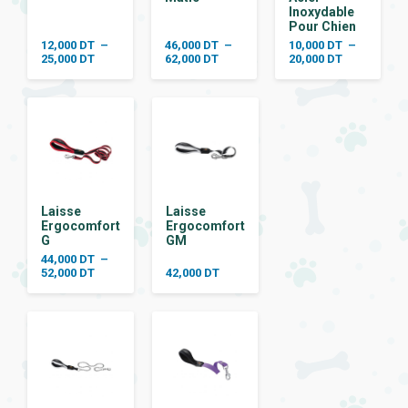
Inoxydable
Pour Chien
12,000
DT
–
46,000
DT
–
10,000
DT
–
Plage
Plage
Plage
25,000
DT
62,000
DT
20,000
DT
de
de
de
prix :
prix :
prix :
12,000 DT
46,000 DT
10,000 DT
à
à
à
25,000 DT
62,000 DT
20,000 DT
Laisse
Laisse
Ergocomfort
Ergocomfort
G
GM
44,000
DT
–
Plage
52,000
DT
42,000
DT
de
prix :
44,000 DT
à
52,000 DT