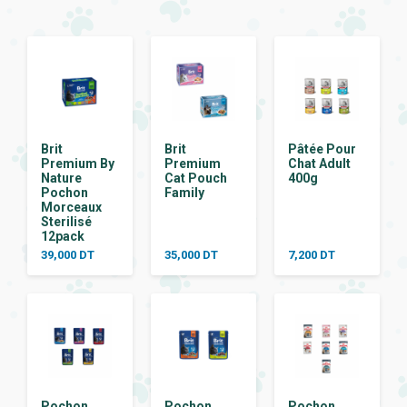
Brit
Brit
Pâtée Pour
Premium By
Premium
Chat Adult
Nature
Cat Pouch
400g
Pochon
Family
Morceaux
Sterilisé
12pack
39,000
DT
35,000
DT
7,200
DT
Pochon
Pochon
Pochon