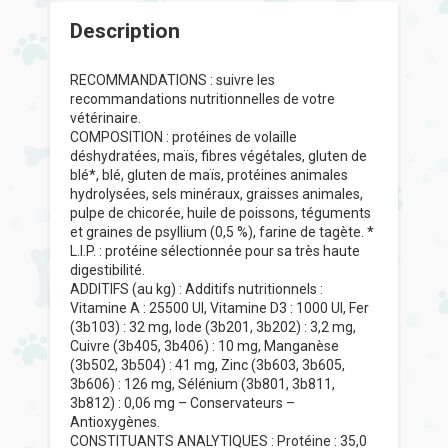
Description
RECOMMANDATIONS : suivre les
recommandations nutritionnelles de votre
vétérinaire.
COMPOSITION : protéines de volaille
déshydratées, maïs, fibres végétales, gluten de
blé*, blé, gluten de maïs, protéines animales
hydrolysées, sels minéraux, graisses animales,
pulpe de chicorée, huile de poissons, téguments
et graines de psyllium (0,5 %), farine de tagète. *
L.I.P. : protéine sélectionnée pour sa très haute
digestibilité.
ADDITIFS (au kg) : Additifs nutritionnels :
Vitamine A : 25500 UI, Vitamine D3 : 1000 UI, Fer
(3b103) : 32 mg, Iode (3b201, 3b202) : 3,2 mg,
Cuivre (3b405, 3b406) : 10 mg, Manganèse
(3b502, 3b504) : 41 mg, Zinc (3b603, 3b605,
3b606) : 126 mg, Sélénium (3b801, 3b811,
3b812) : 0,06 mg – Conservateurs –
Antioxygènes.
CONSTITUANTS ANALYTIQUES : Protéine : 35,0