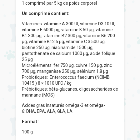
1 comprimé par 5 kg de poids corporel
Un comprimé contient:
Vitamines: vitamine A 300 UI, vitamine D3 10 UI,
vitamine E 6000 µg, vitamine K 50 µg, vitamine
B1 300 µg, vitamine B2 300 µg, vitamine B6 200
µg, vitamine B12 5 µg, vitamine C 3 500 µg,
biotine 250 µg, niacinamide 1500 µg,
pantothénate de calcium 1000 µg, acide folique
25 µg
Microéléments: fer 750 µg, cuivre 150 µg, zinc
700 µg, manganèse 250 µg, sélénium 1,8 µg
Probiotiques: Enterococcus faecium (NCIMB
10415 ) 8 × 1010 UFC / kg
Prébiotiques: bêta-glucanes, oligosaccharides de
mannane (MOS)
Acides gras insaturés oméga-3 et oméga-
6: DHA, EPA, ALA, GLA, LA
Format
:
100 g