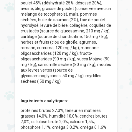
poulet 45% (déshydraté 25%, désossé 20%),
avoine, blé, graisse de poulet (conservée avec un
mélange de tocophérols), maïs, pommes
séchées, huile de saumon (2%), foie de poulet
hydrolysé, levure de bière, collagène, coquilles de
crustacés (source de glucosamine, 210 mg / kg),
cartilage (source de chondroïtine, 150 mg / kg),
herbes et fruits (clou de girofle, agrumes,
romarin, curcuma, 120 mg / kg), mannane-
oligosaccharides (120 mg / kg), fructo-
oligosaccharides (90 mg / kg), yucca Mojave (90
mg / kg), camomille séchée (80 mg / kg), moules
aux lèvres vertes (source de
glycosaminoglycanes, 50 mg / kg), myrtilles
séchées ( 50 mg / kg).
Ingrédients analytiques:
protéines brutes 27,0%, teneur en matières
grasses 14,0%, humidité 10,0%, cendres brutes
7,0%, cellulose brute 2,0%, calcium 1,5%,
phosphore 1,1%, oméga 3 0,2%, oméga 6 1,6%