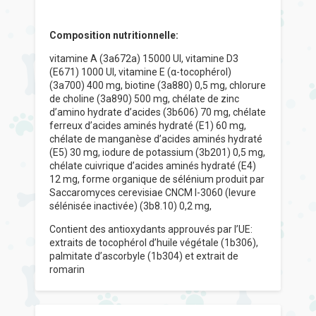
Composition nutritionnelle:
vitamine A (3a672a) 15000 UI, vitamine D3
(E671) 1000 UI, vitamine E (α-tocophérol)
(3a700) 400 mg, biotine (3a880) 0,5 mg, chlorure
de choline (3a890) 500 mg, chélate de zinc
d’amino hydrate d’acides (3b606) 70 mg, chélate
ferreux d’acides aminés hydraté (E1) 60 mg,
chélate de manganèse d’acides aminés hydraté
(E5) 30 mg, iodure de potassium (3b201) 0,5 mg,
chélate cuivrique d’acides aminés hydraté (E4)
12 mg, forme organique de sélénium produit par
Saccaromyces cerevisiae CNCM I-3060 (levure
sélénisée inactivée) (3b8.10) 0,2 mg,
Contient des antioxydants approuvés par l’UE:
extraits de tocophérol d’huile végétale (1b306),
palmitate d’ascorbyle (1b304) et extrait de
romarin