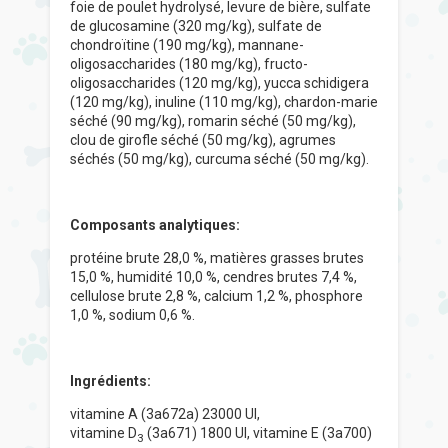
foie de poulet hydrolysé, levure de bière, sulfate
de glucosamine (320 mg/kg), sulfate de
chondroïtine (190 mg/kg), mannane-
oligosaccharides (180 mg/kg), fructo-
oligosaccharides (120 mg/kg), yucca schidigera
(120 mg/kg), inuline (110 mg/kg), chardon-marie
séché (90 mg/kg), romarin séché (50 mg/kg),
clou de girofle séché (50 mg/kg), agrumes
séchés (50 mg/kg), curcuma séché (50 mg/kg).
Composants analytiques:
protéine brute 28,0 %, matières grasses brutes
15,0 %, humidité 10,0 %, cendres brutes 7,4 %,
cellulose brute 2,8 %, calcium 1,2 %, phosphore
1,0 %, sodium 0,6 %.
Ingrédients:
vitamine
A (3a672a) 23000 UI,
vitamine
D
(3a671) 1800 UI, vitamine
E (3a700)
3