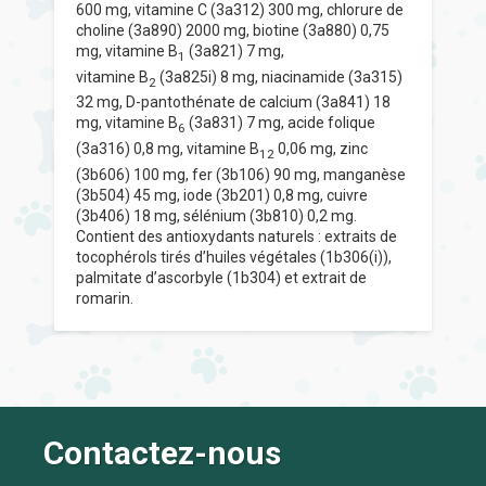
600 mg, vitamine
C (3a312) 300 mg, chlorure de
choline (3a890) 2000 mg, biotine (3a880) 0,75
mg, vitamine
B
(3a821) 7 mg,
1
vitamine
B
(3a825i) 8 mg, niacinamide (3a315)
2
32 mg, D-pantothénate de calcium (3a841) 18
mg, vitamine
B
(3a831) 7 mg, acide folique
6
(3a316) 0,8 mg, vitamine
B
0,06 mg, zinc
12
(3b606) 100 mg, fer (3b106) 90 mg, manganèse
(3b504) 45 mg, iode (3b201) 0,8 mg, cuivre
(3b406) 18 mg, sélénium (3b810) 0,2 mg.
Contient des antioxydants naturels : extraits de
tocophérols tirés d’huiles végétales (1b306(i)),
palmitate d’ascorbyle (1b304) et extrait de
romarin.
Contactez-nous