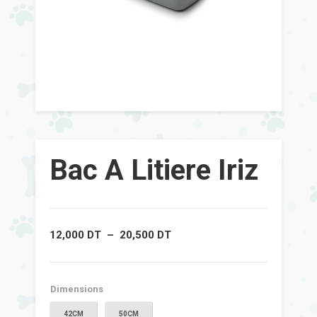
Bac A Litiere Iriz
Plage
12,000
DT
–
20,500
DT
de
prix :
12,000 DT
à
20,500 DT
Dimensions
42CM
50CM