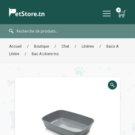
Accueil
/
Boutique
/
Chat
/
Litiéres
/
Bacs A
Litière
/
Bac A Litiere Iriz
🔍